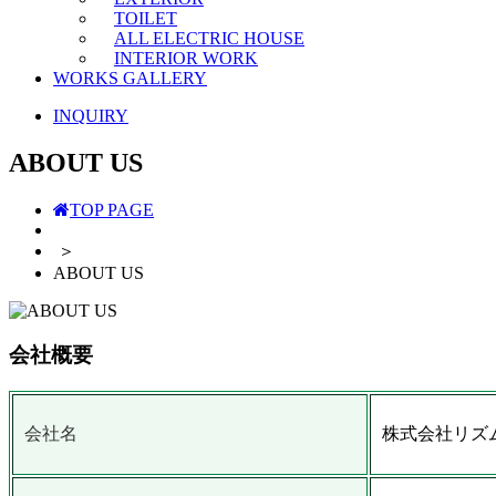
TOILET
ALL ELECTRIC HOUSE
INTERIOR WORK
WORKS GALLERY
INQUIRY
ABOUT US
TOP PAGE
＞
ABOUT US
会社概要
会社名​
株式会社リズム