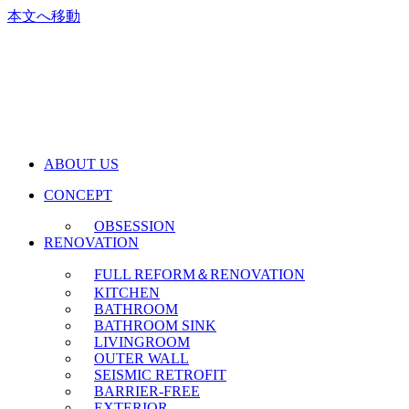
本文へ移動
株式会社リズム
ABOUT US
CONCEPT
OBSESSION
RENOVATION
FULL REFORM＆RENOVATION
KITCHEN
BATHROOM
BATHROOM SINK
LIVINGROOM
OUTER WALL
SEISMIC RETROFIT
BARRIER-FREE
EXTERIOR